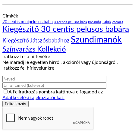
Címkék
20 centis minipelusos baba
30 centis pelusos baba
Babaruha
Babák
csomag
Kiegészítő 30 centis pelusos babára
Szundimanók
Kiegészítő Játszósbabához
Színvarázs Kollekció
Iratkozz fel a hírlevélre
Ne maradj le egyetlen hírről, akcióról vagy újdonságról.
Iratkozz fel hírlevelünkre
A Feliratkozás gombra kattintva elfogadod az
Adatkezelési tájékoztatónkat.