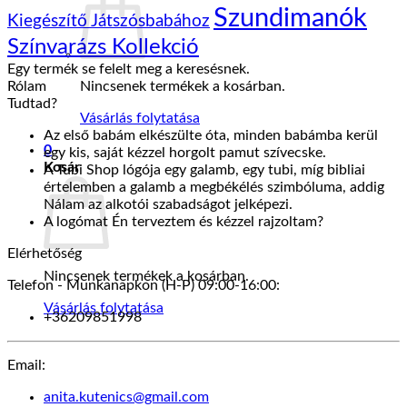
Szundimanók
Kiegészítő Játszósbabához
Színvarázs Kollekció
Egy termék se felelt meg a keresésnek.
Rólam
Nincsenek termékek a kosárban.
Tudtad?
Vásárlás folytatása
Az első babám elkészülte óta, minden babámba kerül
0
egy kis, saját kézzel horgolt pamut szívecske.
Kosár
A Tubi Shop lógója egy galamb, egy tubi, míg bibliai
értelemben a galamb a megbékélés szimbóluma, addig
Nálam az alkotói szabadságot jelképezi.
A logómat Én terveztem és kézzel rajzoltam?
Elérhetőség
Nincsenek termékek a kosárban.
Telefon - Munkanapkon (H-P) 09:00-16:00:
Vásárlás folytatása
+36209851998
Email:
anita.kutenics@gmail.com