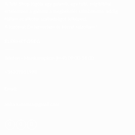
A Tubi Shop lógója egy galamb, egy tubi, míg bibliai
értelemben a galamb a megbékélés szimbóluma, addig
Nálam az alkotói szabadságot jelképezi.
A logómat Én terveztem és kézzel rajzoltam?
ELÉRHETŐSÉG
Telefon - Munkanapkon (H-P) 09:00-16:00:
+36209851998
Email:
anita.kutenics@gmail.com