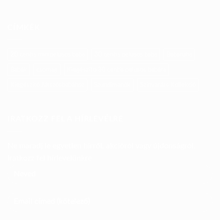
CÍMKÉK
20 centis minipelusos baba
30 centis pelusos baba
Babaruha
Babák
csomag
Kiegészítő 30 centis pelusos babára
Kiegészítő Játszósbabához
Szundimanók
Színvarázs Kollekció
IRATKOZZ FEL A HÍRLEVÉLRE
Ne maradj le egyetlen hírről, akcióról vagy újdonságról.
Iratkozz fel hírlevelünkre