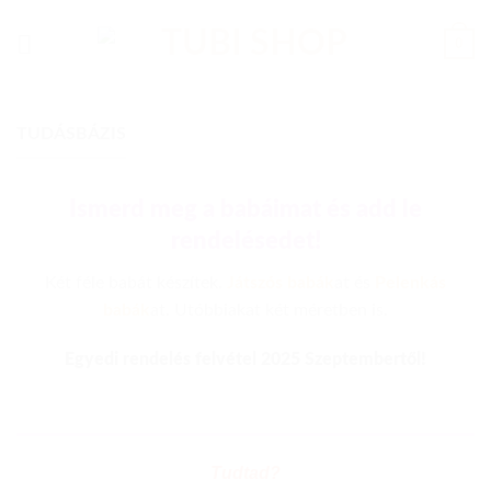
Skip
to
0
content
TUDÁSBÁZIS
Ismerd meg a babáimat és add le
rendelésedet!
Két féle babát készítek.
Játszós babák
at és
Pelenkás
babák
at. Utóbbiakat két méretben is.
Egyedi rendelés felvétel 2025 Szeptembertől!
Tudtad?