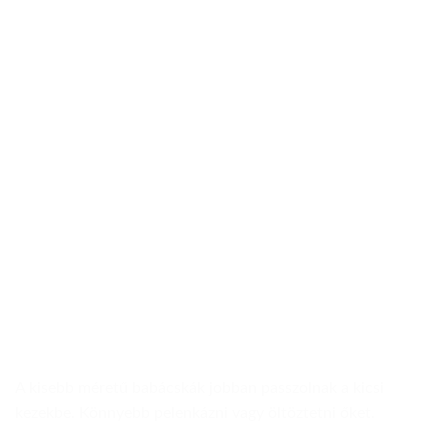
A kisebb méretű babácskák jobban passzolnak a kicsi
kezekbe. Könnyebb pelenkázni vagy öltöztetni őket.