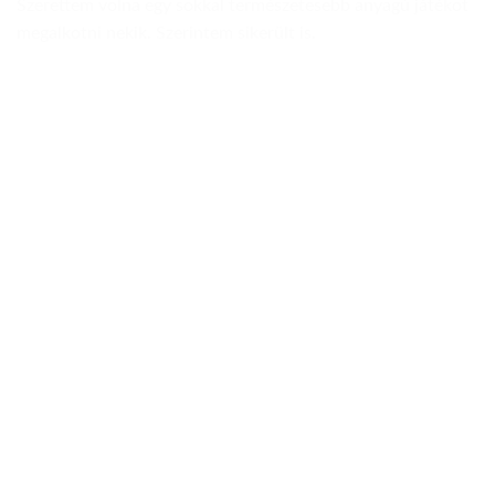
Szerettem volna egy sokkal természetesebb anyagú játékot
megalkotni nekik. Szerintem sikerült is.