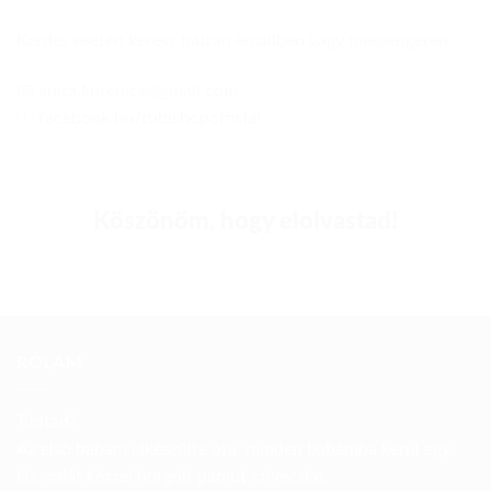
Kérdés esetén keress bátran emailben vagy messengeren.
📧 anita.kutenics@gmail.com
ⓕ facebook.hu/tubishopofficial
Köszönöm, hogy elolvastad!
RÓLAM
Tudtad?
Az első babám elkészülte óta, minden babámba kerül egy
kis, saját kézzel horgolt pamut szívecske.