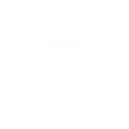
Minden babámba kerül egy általam horgolt, pamut
szivecske. Ez szimbolizálja az irántuk érzet szeretetemet!
Játszós babák
A Játszós babák körülbelül 30-32 centisek. Tökéletesen
passzolnak a nagyobb méretű babaházakba is.