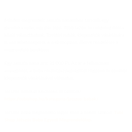
Minden megrendelt Játszós babámhoz tartozik egy
garnitúra ruha, egy pár cipő. Több fazon és rengeteg minta
közül választhattok. További ruhák, kiegészítők vásárlására
is van lehetőségetek a webshopban, illetve rendelésre a
megrendelő lapokban.
Egy Játszós baba ára: 31 000 Ft. Az ár a felhasznált
anyagoktól, a baba részletgazdagságától függően és további
kiegészítők vásárlásával változhat.
Játszós babákat készleten itt találtok:
https://tubishop.hu/kategoria/jatszos-babak/
Játszós baba megrendelő lapját ezen a linken találod:
Tubi
Shop Játszós Baba Egyedi Megrendelőlap
.