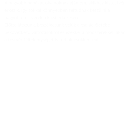
A nagyobb babákat olyanoknak ajánlom, akikhez kistestvér
érkezik. Így sokkal könnyebben feltudnak készülni a
nagyobb testvérek a kicsi érkezésére.
Előtte játszunk, beszélgetünk velük a család életébe
bekövetkező változásokról és ezekkel a módszerekkel, akár
a testvér féltékenységet is tudjuk csökkenteni.