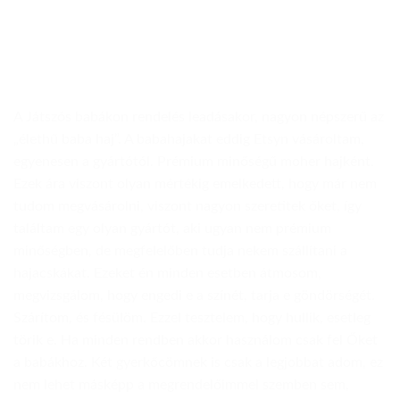
A Játszós babákon rendelés leadásakor, nagyon népszerű az
„élethű baba haj”. A babahajakat eddig Etsyn vásároltam,
egyenesen a gyártótól. Prémium minőségű moher hajként.
Ezek ára viszont olyan mértékig emelkedett, hogy már nem
tudom megvásárolni, viszont nagyon szeretitek őket, így
találtam egy olyan gyártót, aki ugyan nem prémium
minőségben, de megfelelőben tudja nekem szállítani a
hajacskákat. Ezeket én minden esetben átmosom,
megvizsgálom, hogy engedi e a színét, tarja e göndörségét.
Szárítom, és fésülöm. Ezzel tesztelem, hogy hullik, esetleg
törik e. Ha minden rendben akkor használom csak fel Őket
a babákhoz. Két gyerkőcömnek is csak a legjobbat adom, ez
nem lehet másképp a megrendelőimmel szemben sem,