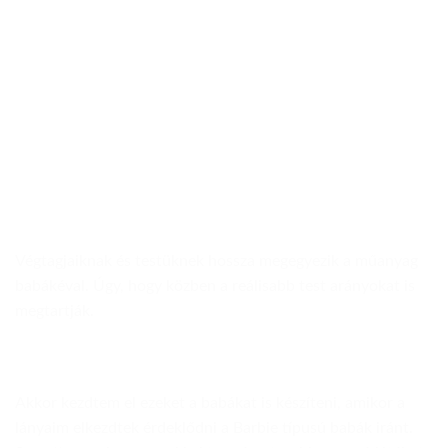
Végtagjaiknak és testüknek hossza megegyezik a műanyag
babákéval. Úgy, hogy közben a reálisabb test arányokat is
megtartják.
Akkor kezdtem el ezeket a babákat is készíteni, amikor a
lányaim elkezdtek érdeklődni a Barbie típusú babák iránt.