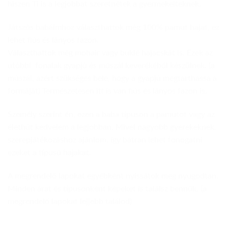
hiszen Ti is a legjobbat szeretnétek a gyermekeiteknek.
Játszós babáimhoz választhattok még 100% pamut hajat, ez
lehet fiús és lányos fazon.
Választhattok még mohair vagy buklé hajacskát is. Ezek az
utóbbi fonalak gyapjú és műszál keverékéből készülnek. (a
műszál, azért szükséges bele, hogy a gyapjú megtarthassa a
formáját) Természetesen itt is van fiús és lányos fazon is.
Személy szerint én, ezen a baba típuson a pamutot vagy az
élethűt kedvelem a legjobban. Mivel nagyobb gyerekeknek,
szerepjátékozáshoz ajánlom, így bátran lehet fonogatni
ezeket a típusú hajakat.
A megrendelő lapokat egyébként nyissátok meg nyugodtan.
Minden árat és típusonként képeket is találsz bennük. (a
megrendelő lapokat lejjebb találod)