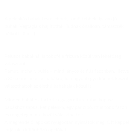
A pelenkás babák testesebbek, tömöttebbek. Igazán jó
puhák. Végtagjaik hajlítottak. Tudnak önállóan, támaszték
nélkül is ülni. ⬆️,
Pelusos babáknál is többféle frizura közül van lehetőség
választani.
Pamut, mohair, buklé – mind lányos és fiús fazonban, illetve
a 30 centis pelusos babákra, ha nagyobb gyerkőcnek készül
választhattok az élethű babahajak közül is.
Minden babához tartozik egy garnitúra ruha, kopasz
babákhoz sapka, két pelenka, egy pár cipő. Itt is több fazon
és rengeteg minta közül választhattok.
A megrendelő lapokat nyugodtan nyissátok meg. Ott képpel
látjátok a különböző opciókat.