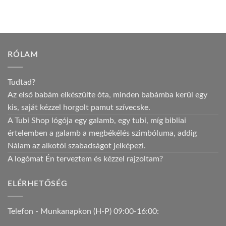
RÓLAM
Tudtad?
Az első babám elkészülte óta, minden babámba kerül egy
kis, saját kézzel horgolt pamut szívecske.
A Tubi Shop lógója egy galamb, egy tubi, míg bibliai
értelemben a galamb a megbékélés szimbóluma, addig
Nálam az alkotói szabadságot jelképezi.
A logómat Én terveztem és kézzel rajzoltam?
ELÉRHETŐSÉG
Telefon - Munkanapkon (H-P) 09:00-16:00: