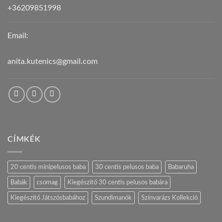
+36209851998
Email:
anita.kutenics@gmail.com
CÍMKÉK
20 centis minipelusos baba
30 centis pelusos baba
Babaruha
Babák
csomag
Kiegészítő 30 centis pelusos babára
Kiegészítő Játszósbabához
Szundimanók
Színvarázs Kollekció