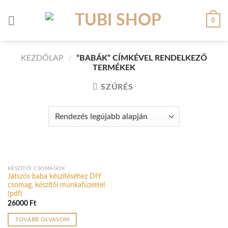
Skip
to
0
content
KEZDŐLAP
/
“BABÁK” CÍMKÉVEL RENDELKEZŐ
TERMÉKEK
SZŰRÉS
ELFOGYOTT
KÉSZÍTŐI CSOMAGOK
Játszós baba készítéséhez DIY
csomag, készítői munkafüzettel
(pdf)
26000
Ft
TOVÁBB OLVASOM