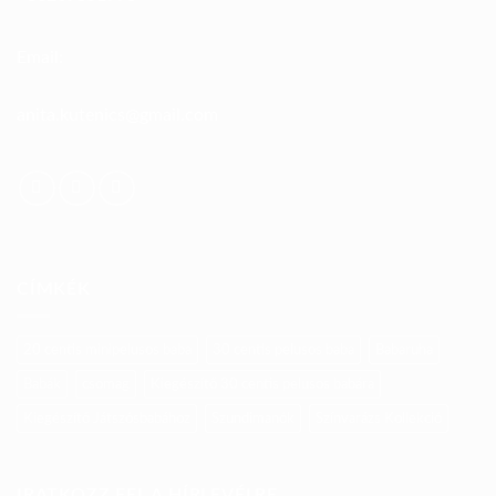
Email:
anita.kutenics@gmail.com
CÍMKÉK
20 centis minipelusos baba
30 centis pelusos baba
Babaruha
Babák
csomag
Kiegészítő 30 centis pelusos babára
Kiegészítő Játszósbabához
Szundimanók
Színvarázs Kollekció
IRATKOZZ FEL A HÍRLEVÉLRE