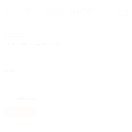
Skip
to
0
content
BELÉPÉS
Kötelező
Felhasználónév vagy Email cím
*
Kötelező
Jelszó
*
Emlékezz rám
BELÉPÉS
Elfelejtett jelszó?