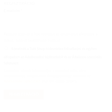
REGISZTRÁCIÓ
Kötelező
E-mail cím
*
Regisztrációval a fiók létrejön és email-ben elküldjük a
linket, amivel beállítható a jelszó.
Szeretnék a Tubi Shop hírlevelekre feliratkozni és egyben
elfogadom az Adatkezelési tájékoztatót és az Általános szerződés
feltételeit.
Személyes adatait felhasználjuk a weboldal teljes körű
használatához, megrendelés feldolgozásához, valamint az
Adatkezelési tájékoztató
által leírt egyéb célokra.
REGISZTRÁCIÓ