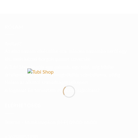
RÓLAM
Tudtad?
Az első babám elkészülte óta, minden babámba kerül egy
kis, saját kézzel horgolt pamut szívecske.
A Tubi Shop lógója egy galamb, egy tubi, míg bibliai
értelemben a galamb a megbékélés szimbóluma, addig
Nálam az alkotói szabadságot jelképezi.
A logómat Én terveztem és kézzel rajzoltam?
ELÉRHETŐSÉG
Telefon - Munkanapkon (H-P) 09:00-16:00:
+36209851998