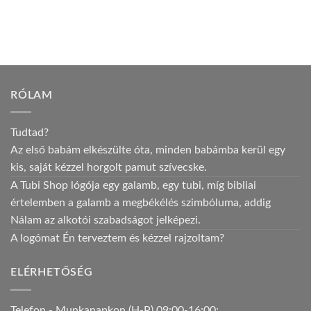
RÓLAM
Tudtad?
Az első babám elkészülte óta, minden babámba kerül egy
kis, saját kézzel horgolt pamut szívecske.
A Tubi Shop lógója egy galamb, egy tubi, míg bibliai
értelemben a galamb a megbékélés szimbóluma, addig
Nálam az alkotói szabadságot jelképezi.
A logómat Én terveztem és kézzel rajzoltam?
ELÉRHETŐSÉG
Telefon - Munkanapkon (H-P) 09:00-16:00: