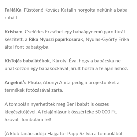
FaNáKa
, Füstösné Kovács Katalin horgolta nekünk a baba
ruháit.
Krisbam
, Cselédes Erzsébet egy babaágynemű garnitúrát
készített, a
Rika Nyuszi papírkosarak
, Nyulas-Győrfy Erika
által font babaágyba.
KisTojás babajátékok
, Károlyi Éva, hogy a babácska ne
unatkozzon egy babakockával járult hozzá a felajánláshoz.
Angelnit’s Photo
, Abonyi Anita pedig a projektünket a
termékek fotózásával zárta.
A tombolán nyerhetitek meg Beni babát is összes
kiegészítőjével. A felajánlásunk összértéke 50 000 Ft.
Szóval, Tombolára fel!
(A klub tanácsadója Hajgató- Papp Szilvia a tombolából