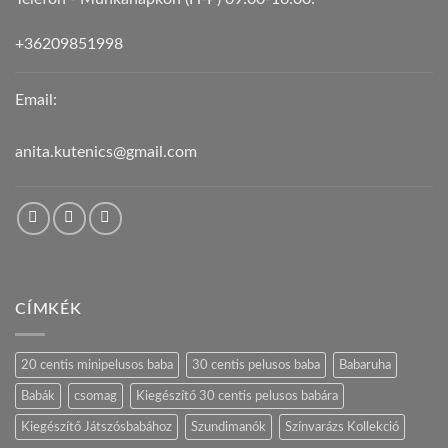
+36209851998
Email:
anita.kutenics@gmail.com
CÍMKÉK
20 centis minipelusos baba
30 centis pelusos baba
Babaruha
Babák
csomag
Kiegészítő 30 centis pelusos babára
Kiegészítő Játszósbabához
Szundimanók
Színvarázs Kollekció