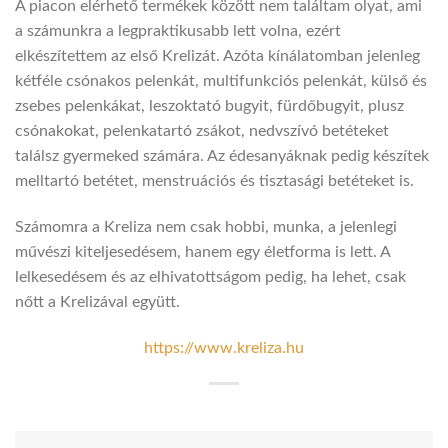
A piacon elérhető termékek között nem találtam olyat, ami
a számunkra a legpraktikusabb lett volna, ezért
elkészítettem az első Krelizát. Azóta kínálatomban jelenleg
kétféle csónakos pelenkát, multifunkciós pelenkát, külső és
zsebes pelenkákat, leszoktató bugyit, fürdőbugyit, plusz
csónakokat, pelenkatartó zsákot, nedvszívó betéteket
találsz gyermeked számára. Az édesanyáknak pedig készítek
melltartó betétet, menstruációs és tisztasági betéteket is.
Számomra a Kreliza nem csak hobbi, munka, a jelenlegi
művészi kiteljesedésem, hanem egy életforma is lett. A
lelkesedésem és az elhivatottságom pedig, ha lehet, csak
nőtt a Krelizával együtt.
https://www.kreliza.hu