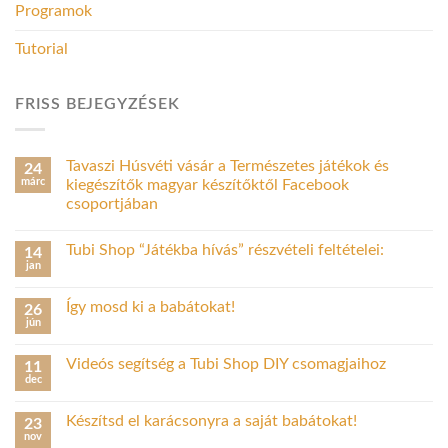
Programok
Tutorial
FRISS BEJEGYZÉSEK
Tavaszi Húsvéti vásár a Természetes játékok és
24
márc
kiegészítők magyar készítőktől Facebook
csoportjában
Tubi Shop “Játékba hívás” részvételi feltételei:
14
jan
Így mosd ki a babátokat!
26
jún
Videós segítség a Tubi Shop DIY csomagjaihoz
11
dec
Készítsd el karácsonyra a saját babátokat!
23
nov