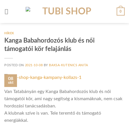
Skip
to
0
content
HÍREK
Kanga Babahordozós klub és női
támogatói kör felajánlás
POSTED ON
2021-10-08
BY
BAKSA-KUTENICS ANITA
08
okt
Van Tatabányán egy Kanga Babahordozós klub és női
támogatói kör, ami nagy segítség a kismamáknak, nem csak
hordozási tanácsadásban.
A klubnak szíve is van. Tele teremtő és támogató
energiákkal.