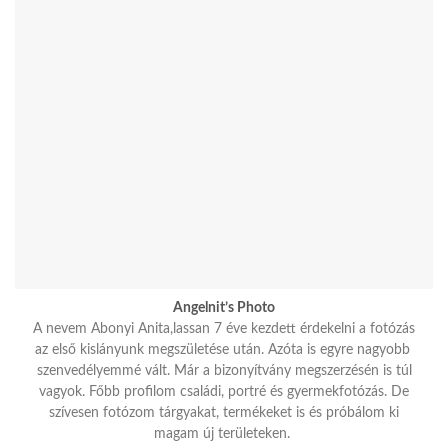
Angelnit’s Photo
A nevem Abonyi Anita,lassan 7 éve kezdett érdekelni a fotózás
az első kislányunk megszületése után. Azóta is egyre nagyobb
szenvedélyemmé vált. Már a bizonyítvány megszerzésén is túl
vagyok. Főbb profilom családi, portré és gyermekfotózás. De
szívesen fotózom tárgyakat, termékeket is és próbálom ki
magam új területeken.