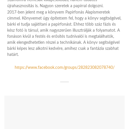
Számomra nemcsak kikapcsolódás, hanem tudatos
újrahasznosítás is. Nagyon szeretek a papírral dolgozni.
2017-ben jelent meg a könyvem Papírfonás Alapismeretek
címmel. Könyvemet úgy építettem fel, hogy a könyv segítségével,
bárki el tudja sajátítani a papírfonást. Ehhez több száz fázis és
kész fotó is társul, amik nagyszerűen illusztrálják a folyamatot. A
fonáson kívül a festés és erősítés tudnivalói is megtalálhatók,
amik elengedhetetlen részei a technikának. A könyv segítségével
bárki képes lesz alkotni kedvére, amihez csak a fantázia szabhat
határt.
https://www.facebook.com/groups/282823082078740/