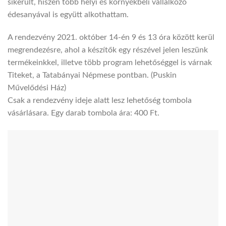
sikerült, hiszen több helyi és környékbeli vállalkozó
édesanyával is együtt alkothattam.
A rendezvény 2021. október 14-én 9 és 13 óra között kerül
megrendezésre, ahol a készítők egy részével jelen leszünk
termékeinkkel, illetve több program lehetőséggel is várnak
Titeket, a Tatabányai Népmese pontban. (Puskin
Művelődési Ház)
Csak a rendezvény ideje alatt lesz lehetőség tombola
vásárlásara. Egy darab tombola ára: 400 Ft.