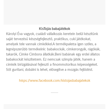
KisTojás babajátékok
Károlyi Éva vagyok, családi vállalkozás keretein belül készítünk
saját tervezésű készségfejlesztő, praktikus, cuki játékokat,
amelyek tele vannak címkékkel.A termékpaletta igen széles, a
legnépszerűbb termékeink: babakockák, címkerongyik, rágókák,
takarók, Címke Cimbora állatkák.Beni babának egy erdei állatos
babakockát készítettem. Ez nemcsak szimpla játék, hanem a
címkék birizgálásával fejleszti a finommotorikus képességeket.
Sőt gurítani, dobálni is lehet, elősegítve a mozgás fejlődést.
https://www.facebook.com/kistojasbabajatekok