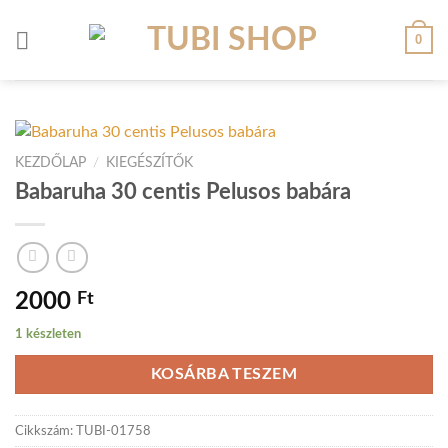
Skip
to
0
content
KEZDŐLAP
/
KIEGÉSZÍTŐK
Babaruha 30 centis Pelusos babára
2000
Ft
1 készleten
KOSÁRBA TESZEM
Cikkszám:
TUBI-01758