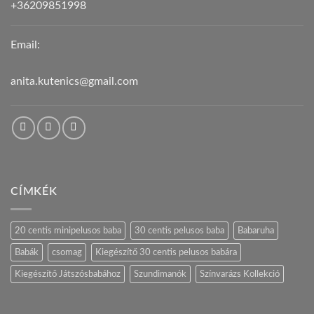
+36209851998
Email:
anita.kutenics@gmail.com
CÍMKÉK
20 centis minipelusos baba
30 centis pelusos baba
Babaruha
Babák
csomag
Kiegészítő 30 centis pelusos babára
Kiegészítő Játszósbabához
Szundimanók
Színvarázs Kollekció