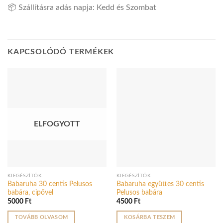
📦 Szállításra adás napja: Kedd és Szombat
KAPCSOLÓDÓ TERMÉKEK
ELFOGYOTT
KIEGÉSZÍTŐK
KIEGÉSZÍTŐK
Babaruha 30 centis Pelusos
Babaruha együttes 30 centis
babára, cipővel
Pelusos babára
5000
Ft
4500
Ft
TOVÁBB OLVASOM
KOSÁRBA TESZEM