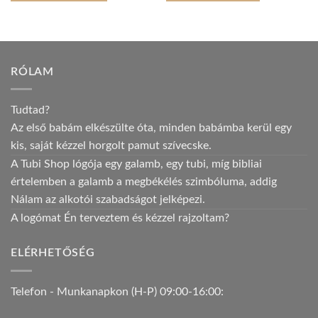
RÓLAM
Tudtad?
Az első babám elkészülte óta, minden babámba kerül egy
kis, saját kézzel horgolt pamut szívecske.
A Tubi Shop lógója egy galamb, egy tubi, míg bibliai
értelemben a galamb a megbékélés szimbóluma, addig
Nálam az alkotói szabadságot jelképezi.
A logómat Én terveztem és kézzel rajzoltam?
ELÉRHETŐSÉG
Telefon - Munkanapkon (H-P) 09:00-16:00: