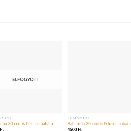
ELFOGYOTT
SZÍTŐK
KIEGÉSZÍTŐK
uha 30 centis Pelusos babára
Babaruha 30 centis Pelusos babára
0
Ft
4500
Ft