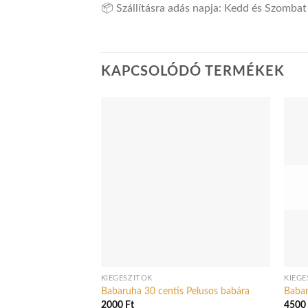
📦 Szállításra adás napja: Kedd és Szombat
KAPCSOLÓDÓ TERMÉKEK
KIEGÉSZÍTŐK
KIEGÉ
Babaruha 30 centis Pelusos babára
Babar
2000
Ft
450