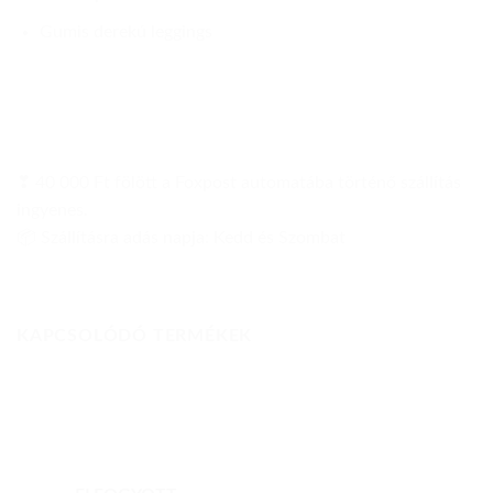
Gumis derekú leggings
❣ 40 000 Ft fölött a Foxpost automatába történő szállítás
ingyenes.
📦 Szállításra adás napja: Kedd és Szombat
KAPCSOLÓDÓ TERMÉKEK