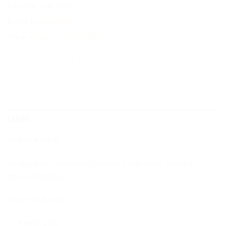
Cikkszám:
TUBI-03047
Kategória:
Kiegészítők
Címke:
Kiegészítő Játszósbabához
LEÍRÁS
VÉLEMÉNYEK (0)
Az együttes tökéletesen passzol a Tubi Shop 30 centis
pelusos babáira.
A szett tartalma:
Pamut póló