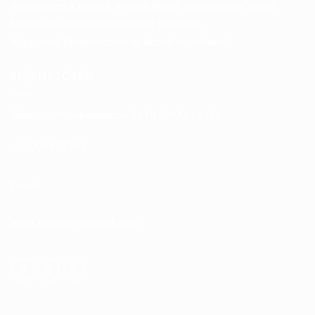
értelemben a galamb a megbékélés szimbóluma, addig
Nálam az alkotói szabadságot jelképezi.
A logómat Én terveztem és kézzel rajzoltam?
ELÉRHETŐSÉG
Telefon - Munkanapkon (H-P) 09:00-16:00:
+36209851998
Email:
anita.kutenics@gmail.com