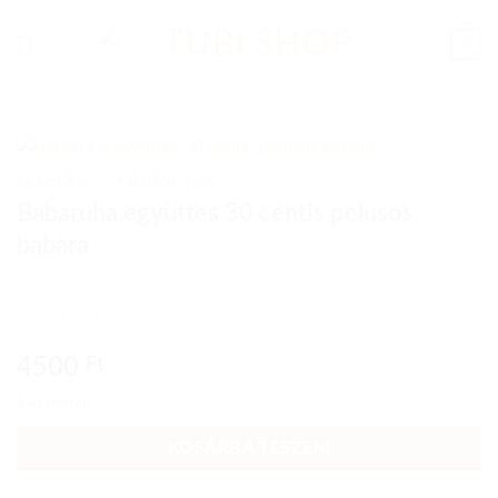
Skip
to
0
content
KEZDŐLAP
/
KIEGÉSZÍTŐK
Babaruha együttes 30 centis pelusos
babára
4500
Ft
1 készleten
KOSÁRBA TESZEM