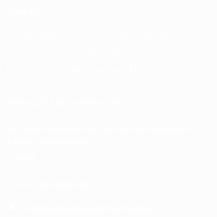
CÍMKÉK
20 centis minipelusos baba
30 centis pelusos baba
Babaruha
Babák
csomag
Kiegészítő 30 centis pelusos babára
Kiegészítő Játszósbabához
Szundimanók
Színvarázs Kollekció
IRATKOZZ FEL A HÍRLEVÉLRE
Ne maradj le egyetlen hírről, akcióról vagy újdonságról.
Iratkozz fel hírlevelünkre
A Feliratkozás gombra kattintva elfogadod az