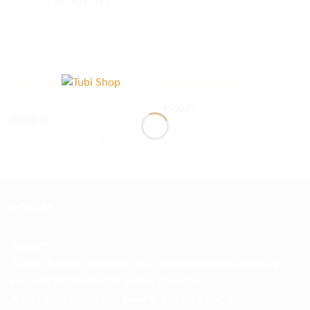
ELFOGYOTT
KÉSZÍTŐI CSOMAGOK
KIEGÉSZÍTŐK
Játszós baba készítéséhez DIY
Babaruha együttes 30 centis
csomag, készítői munkafüzettel
Pelusos babára
(pdf)
4500
Ft
26000
Ft
KOSÁRBA TESZEM
TOVÁBB OLVASOM
RÓLAM
Tudtad?
Az első babám elkészülte óta, minden babámba kerül egy
kis, saját kézzel horgolt pamut szívecske.
A Tubi Shop lógója egy galamb, egy tubi, míg bibliai