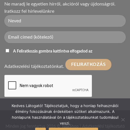
Ne maradj le egyetlen hírről, akcióról vagy újdonságról.
Iratkozz fel hírlevelünkre
A Feliratkozás gombra kattintva elfogadod az
Adatkezelési tájékoztatónkat.
Kedves Látogató! Tájékoztatjuk, hogy a honlap felhasználói
élmény fokozásának érdekében sütiket alkalmazunk. A
honlapunk használatával ön a tájékoztatásunkat tudomásul
RÓLAM
BLOG
WEBSHOP
BABA RENDELÉS
KAPCSOLAT
veszi.
Minden jog fenntartva 2026 ©
TubiShop
|
Adatkezelési tájékoztató