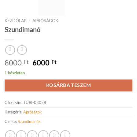
KEZDŐLAP
/
APRÓSÁGOK
Szundimanó
Original
Current
8000
Ft
6000
Ft
price
price
1 készleten
was:
is:
8000 Ft.
6000 Ft.
KOSÁRBA TESZEM
Cikkszám:
TUBI-03058
Kategória:
Apróságok
Címke:
Szundimanók