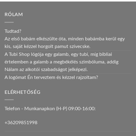
RÓLAM
Tudtad?
Az első babám elkészülte óta, minden babámba kerül egy
kis, saját kézzel horgolt pamut szívecske.
A Tubi Shop lógója egy galamb, egy tubi, míg bibliai
értelemben a galamb a megbékélés szimbóluma, addig
Nálam az alkotói szabadságot jelképezi.
A logómat Én terveztem és kézzel rajzoltam?
ELÉRHETŐSÉG
Telefon - Munkanapkon (H-P) 09:00-16:00:
+36209851998