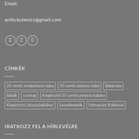
Email:
anita.kutenics@gmail.com
CÍMKÉK
20 centis minipelusos baba
30 centis pelusos baba
Babaruha
Babák
csomag
Kiegészítő 30 centis pelusos babára
Kiegészítő Játszósbabához
Szundimanók
Színvarázs Kollekció
IRATKOZZ FEL A HÍRLEVÉLRE