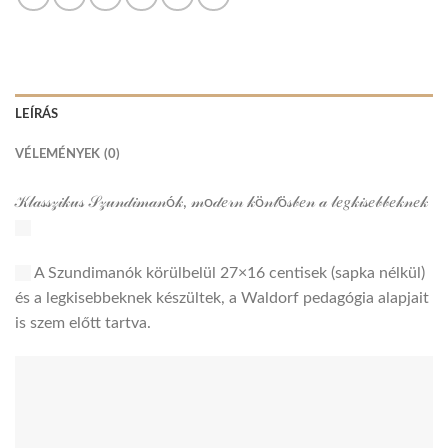
LEÍRÁS
VÉLEMÉNYEK (0)
𝒦𝓁𝒶𝓈𝓈𝓏𝒾𝓀𝓊𝓈 𝒮𝓏𝓊𝓃𝒹𝒾𝓂𝒶𝓃ó𝓀, 𝓂o𝒹𝑒𝓇𝓃 𝓀ö𝓃𝓉ö𝓈𝒷𝑒𝓃 𝒶 𝓁𝑒𝑔𝓀𝒾𝓈𝑒𝒷𝒷𝑒𝓀𝓃𝑒𝓀
A Szundimanók körülbelül 27×16 centisek (sapka nélkül)
és a legkisebbeknek készültek, a Waldorf pedagógia alapjait
is szem előtt tartva.