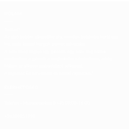
RÓLAM
Tudtad?
Az első babám elkészülte óta, minden babámba kerül egy
kis, saját kézzel horgolt pamut szívecske.
A Tubi Shop lógója egy galamb, egy tubi, míg bibliai
értelemben a galamb a megbékélés szimbóluma, addig
Nálam az alkotói szabadságot jelképezi.
A logómat Én terveztem és kézzel rajzoltam?
ELÉRHETŐSÉG
Telefon - Munkanapkon (H-P) 09:00-16:00:
+36209851998