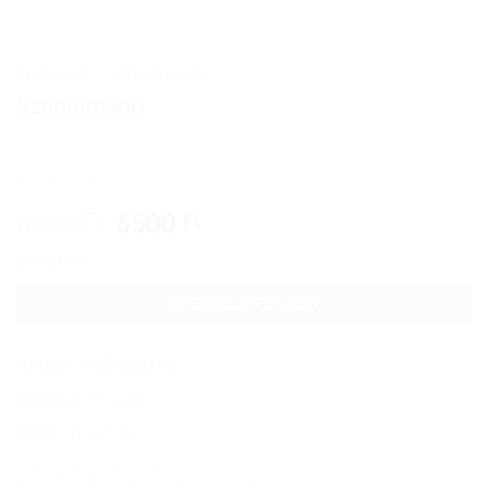
KEZDŐLAP
/
APRÓSÁGOK
Szundimanó
Original
Current
8000
Ft
6500
Ft
price
price
1 készleten
was:
is:
8000 Ft.
6500 Ft.
KOSÁRBA TESZEM
Cikkszám:
TUBI-03059-2
Kategória:
Apróságok
Címke:
Szundimanók