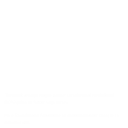
Testének anyaga magas pamut tartalommal rendelkező
(80%) plüss és futter vagy jersey.
Ha a
Szundimanó
felkeltette az érdeklődésedet csapj le rá
mihamarabb.