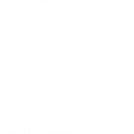
Szállítási költség 45 000 Ft fölött Foxpost automatába