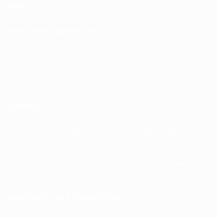
Email:
anita.kutenics@gmail.com
CÍMKÉK
20 centis minipelusos baba
30 centis pelusos baba
Babaruha
Babák
csomag
Kiegészítő 30 centis pelusos babára
Kiegészítő Játszósbabához
Szundimanók
Színvarázs Kollekció
IRATKOZZ FEL A HÍRLEVÉLRE