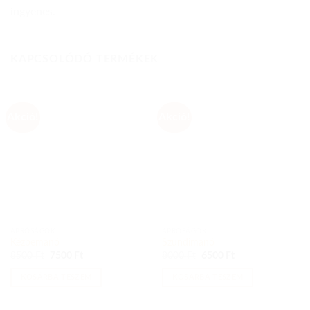
ingyenes.
KAPCSOLÓDÓ TERMÉKEK
Akció!
Akció!
APRÓSÁGOK
APRÓSÁGOK
Kézbemanó
Szundimanó
Original
Current
Original
Current
8500
Ft
7500
Ft
8000
Ft
6500
Ft
price
price
price
price
was:
is:
was:
is:
KOSÁRBA TESZEM
KOSÁRBA TESZEM
8500 Ft.
7500 Ft.
8000 Ft.
6500 Ft.