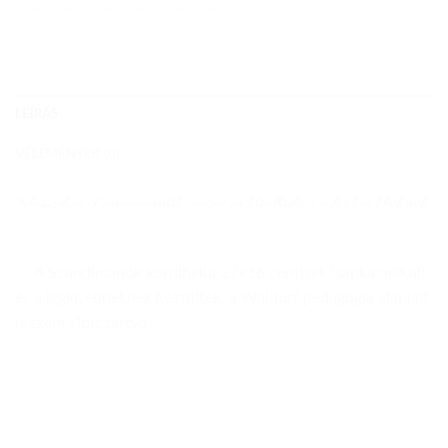
LEÍRÁS
VÉLEMÉNYEK (0)
𝒦𝓁𝒶𝓈𝓈𝓏𝒾𝓀𝓊𝓈 𝒮𝓏𝓊𝓃𝒹𝒾𝓂𝒶𝓃ó𝓀, 𝓂o𝒹𝑒𝓇𝓃 𝓀ö𝓃𝓉ö𝓈𝒷𝑒𝓃 𝒶 𝓁𝑒𝑔𝓀𝒾𝓈𝑒𝒷𝒷𝑒𝓀𝓃𝑒𝓀
A Szundimanók körülbelül 27×16 centisek (sapka nélkül)
és a legkisebbeknek készültek, a Waldorf pedagógia alapjait
is szem előtt tartva.