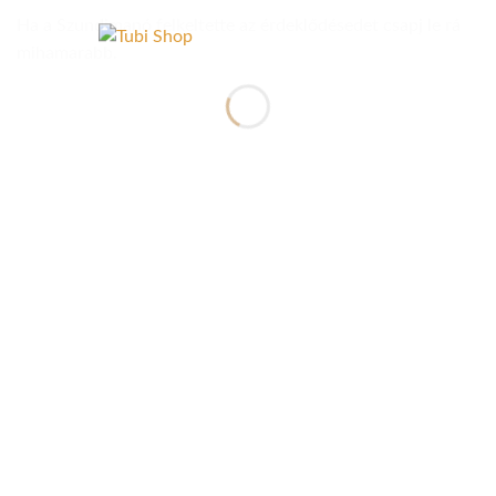
Ha a
Szundimanó
felkeltette az érdeklődésedet csapj le rá
mihamarabb.