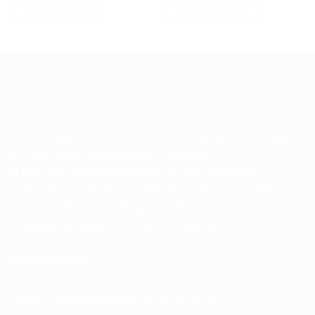
price
price
price
price
was:
is:
was:
is:
KOSÁRBA TESZEM
KOSÁRBA TESZEM
7000 Ft.
5500 Ft.
8000 Ft.
6000 Ft.
RÓLAM
Tudtad?
Az első babám elkészülte óta, minden babámba kerül egy
kis, saját kézzel horgolt pamut szívecske.
A Tubi Shop lógója egy galamb, egy tubi, míg bibliai
értelemben a galamb a megbékélés szimbóluma, addig
Nálam az alkotói szabadságot jelképezi.
A logómat Én terveztem és kézzel rajzoltam?
ELÉRHETŐSÉG
Telefon - Munkanapkon (H-P) 09:00-16:00: