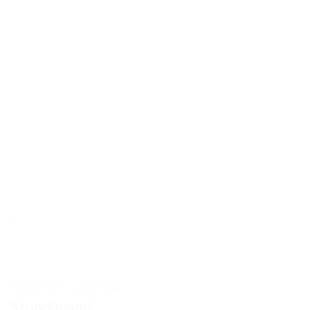
KEZDŐLAP
/
APRÓSÁGOK
Szundimanó