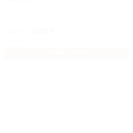
Original
Current
8000
Ft
6500
Ft
price
price
1 készleten
was:
is:
8000 Ft.
6500 Ft.
KOSÁRBA TESZEM
Cikkszám:
TUBI-03059-3
Kategória:
Apróságok
Címke:
Szundimanók