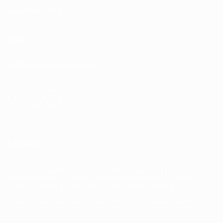
+36209851998
Email:
anita.kutenics@gmail.com
CÍMKÉK
20 centis minipelusos baba
30 centis pelusos baba
Babaruha
Babák
csomag
Kiegészítő 30 centis pelusos babára
Kiegészítő Játszósbabához
Szundimanók
Színvarázs Kollekció