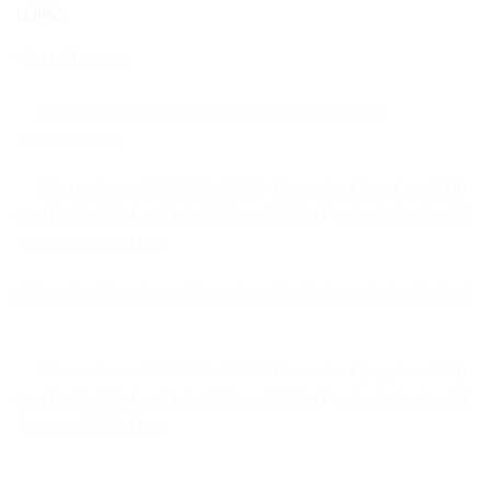
LEÍRÁS
VÉLEMÉNYEK (0)
𝒦𝓁𝒶𝓈𝓈𝓏𝒾𝓀𝓊𝓈 𝒮𝓏𝓊𝓃𝒹𝒾𝓂𝒶𝓃ó𝓀, 𝓂o𝒹𝑒𝓇𝓃 𝓀ö𝓃𝓉ö𝓈𝒷𝑒𝓃 𝒶
𝓁𝑒𝑔𝓀𝒾𝓈𝑒𝒷𝒷𝑒𝓀𝓃𝑒𝓀
A Szundimanók körülbelül 27×16 centisek (sapka nélkül)
és a legkisebbeknek készültek, a Waldorf pedagógia alapjait
is szem előtt tartva,
𝒦𝓁𝒶𝓈𝓈𝓏𝒾𝓀𝓊𝓈 𝒮𝓏𝓊𝓃𝒹𝒾𝓂𝒶𝓃ó𝓀, 𝓂o𝒹𝑒𝓇𝓃 𝓀ö𝓃𝓉ö𝓈𝒷𝑒𝓃 𝒶 𝓁𝑒𝑔𝓀𝒾𝓈𝑒𝒷𝒷𝑒𝓀𝓃𝑒𝓀
A Szundimanók körülbelül 27×16 centisek (sapka nélkül)
és a legkisebbeknek készültek, a Waldorf pedagógia alapjait
is szem előtt tartva.