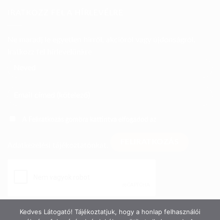
IRATKOZZ FEL A HÍRLEVÉLRE
Ne maradj le egyetlen hírről, akcióról vagy újdonságról.
Iratkozz fel hírlevelünkre
A Feliratkozás gombra kattintva elfogadod az
Adatkezelési tájékoztatónkat.
Kedves Látogató! Tájékoztatjuk, hogy a honlap felhasználói