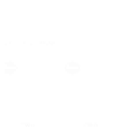
Szállítási költség 45 000 Ft fölött Foxpost automatába
ingyenes.
KAPCSOLÓDÓ TERMÉKEK
Akció!
Akció!
APRÓSÁGOK
APRÓSÁGOK
Szundimanó
Szundimanó
Original
Current
Original
Current
7000
Ft
5500
Ft
8000
Ft
6000
Ft