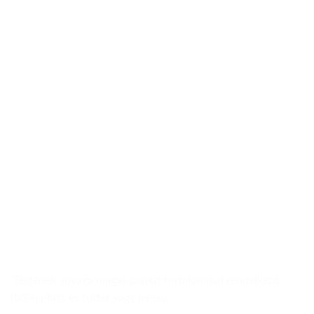
Testének anyaga magas pamut tartalommal rendelkező
(80%) plüss és futter vagy jersey.